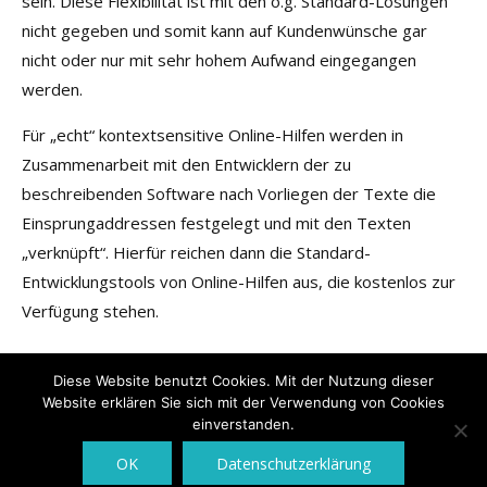
sein. Diese Flexibilität ist mit den o.g. Standard-Lösungen
nicht gegeben und somit kann auf Kundenwünsche gar
nicht oder nur mit sehr hohem Aufwand eingegangen
werden.
Für „echt“ kontextsensitive Online-Hilfen werden in
Zusammenarbeit mit den Entwicklern der zu
beschreibenden Software nach Vorliegen der Texte die
Einsprungaddressen festgelegt und mit den Texten
„verknüpft“. Hierfür reichen dann die Standard-
Entwicklungstools von Online-Hilfen aus, die kostenlos zur
Verfügung stehen.
Diese Website benutzt Cookies. Mit der Nutzung dieser
Website erklären Sie sich mit der Verwendung von Cookies
einverstanden.
OK
Datenschutzerklärung
© 2026 Arano GmbH | WordPress-Theme:
AccessPress Root